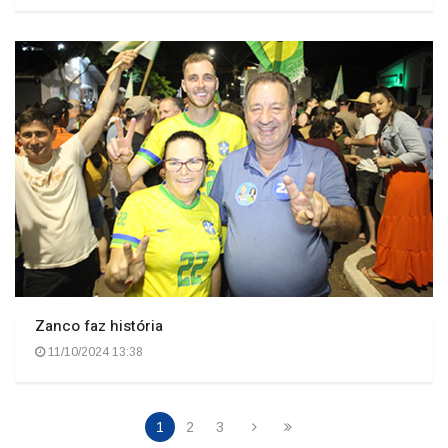
Zanco faz história
11/10/2024 13:38
1
2
3