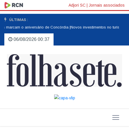
Adjori SC
|
Jornais associados
ÚLTIMAS :
rcam o aniversário de Concórdia |
Novos investimentos no turismo |
Homena
06/08/2026 00:37