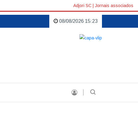
Adjori SC
|
Jornais associados
08/08/2026 15:23
o Stella Di Pietra |
Empresa conquista certificado de exportação |