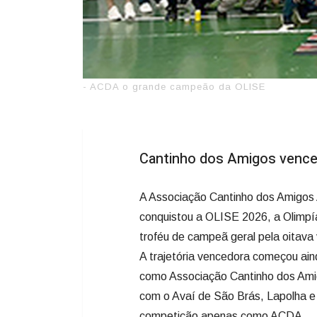
- ACDA o grande campeão da OLISE
Cantinho dos Amigos vence 
A Associação Cantinho dos Amigos 
conquistou a OLISE 2026, a Olimpí
troféu de campeã geral pela oitav
A trajetória vencedora começou ai
como Associação Cantinho dos Amig
com o Avaí de São Brás, Lapolha e
competição apenas como ACDA.