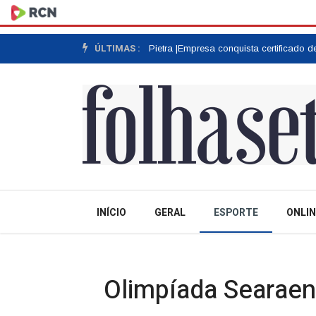
ÚLTIMAS :
 às raízes do Grupo Stella Di Pietra |
Empresa conquista certificado de e
INÍCIO
GERAL
ESPORTE
ONLIN
Olimpíada Searaen