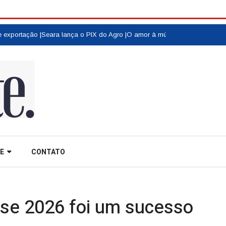
xportação |
Seara lança o PIX do Agro |
O amor à música e às raízes do Grup
E
CONTATO
se 2026 foi um sucesso